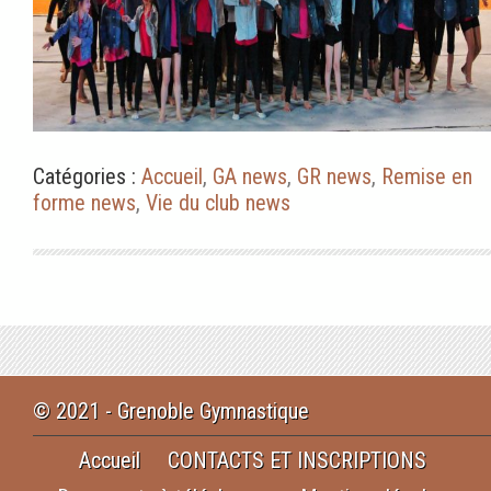
Catégories :
Accueil
,
GA news
,
GR news
,
Remise en
forme news
,
Vie du club news
© 2021 - Grenoble Gymnastique
Accueil
CONTACTS ET INSCRIPTIONS