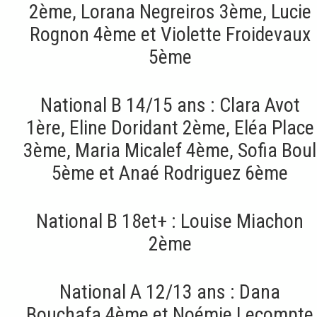
2ème, Lorana Negreiros 3ème, Lucie
Rognon 4ème et Violette Froidevaux
5ème
National B 14/15 ans : Clara Avot
1ère, Eline Doridant 2ème, Eléa Place
3ème, Maria Micalef 4ème, Sofia Boul
5ème et Anaé Rodriguez 6ème
National B 18et+ : Louise Miachon
2ème
National A 12/13 ans : Dana
Bouchafa 4ème et Noémie Lecompte