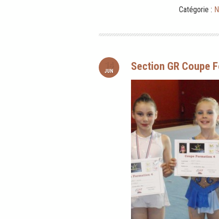
Catégorie :
N
14
Section GR Coupe F
JUN