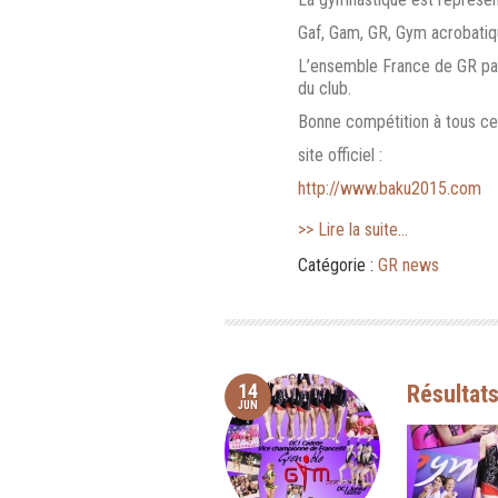
Gaf, Gam, GR, Gym acrobatiqu
L’ensemble France de GR pa
du club.
Bonne compétition à tous ces
site officiel :
http://www.baku2015.com
>> Lire la suite...
Catégorie :
GR news
14
Résultat
JUN