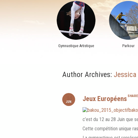
Gymnastique Artistique
Parkour
Author Archives:
Jessica
SHARE
14
Jeux Européens
JUN
c’est du 12 au 28 Juin que s
Cette compétition unique ra
La gymnastique est représent