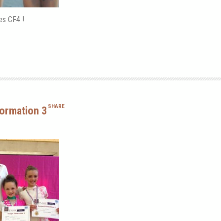
es CF4 !
SHARE
ormation 3