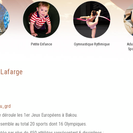
Petite Enfance
Gymnastique Rythmique
Adul
Spo
 Lafarge
e déroule les 1er Jeux Européens à Bakou.
ssemble au total 20 sports dont 16 Olympiques.
ée par plus de 450 athlètes représentant 6 disciplines :